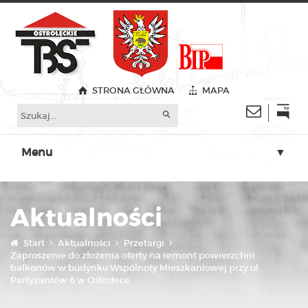
STRONA GŁÓWNA
MAPA
Menu
▼
▼
Aktualności
▼
▼
Start
Aktualności
Przetargi
Zaproszenie do złożenia oferty na remont powierzchni
balkonów w budynku Wspólnoty Mieszkaniowej przy ul.
▼
Partyzantów 6 w Ostrołece
▼