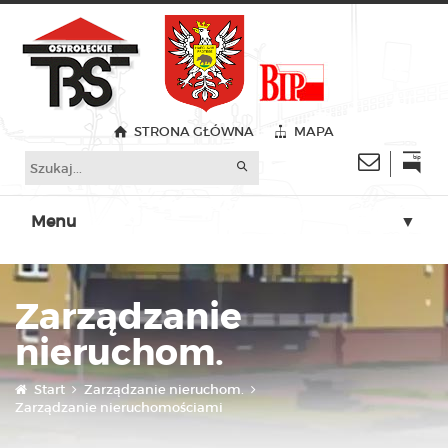
STRONA GŁÓWNA
MAPA
Menu
▼
▼
Zarządzanie
▼
nieruchom.
▼
Start
Zarządzanie nieruchom.
▼
Zarządzanie nieruchomościami
▼