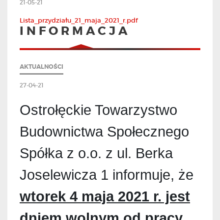
21-05-21
Lista_przydziału_21_maja_2021_r.pdf
I N F O R M A C J A
AKTUALNOŚCI
27-04-21
Ostrołęckie Towarzystwo
Budownictwa Społecznego
Spółka z o.o. z ul. Berka
Joselewicza 1 informuje, że
wtorek 4 maja 2021 r. jest
dniem wolnym od pracy,