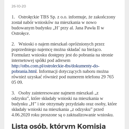
26-10-20
1.
Ostrołęckie TBS Sp. z o.o. informuje, że zakończony
został nabór wniosków na mieszkania w nowo
budowanym budynku „H’ przy al. Jana Pawła II w
Ostrołęce.
2.
Wnioski o najem mieszkań opróżnionych przez
poprzedniego najemcę można składać na bieżąco.
Formularz wniosku dostępny jest do pobrania na stronie
internetowej spółki pod adresem
http://otbs.com.pl/ostroleckie-tbs/dokumenty-do-
pobrania.html
.
Informacji dotyczących naboru można
również uzyskać również pod numerem telefonu 29 765
05 09.
3.
Osoby zainteresowane najmem mieszkań „z
odzysku”, które składały wnioski na mieszkania w
budynku „H” i nie otrzymały przydziału oraz osoby, które
składały wnioski na mieszkania „z odzysku” przed
4.06.2020 roku proszone są o zaktualizowanie wniosku.
Lista osób, którym Komisja