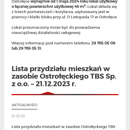
Ostrołęce
wynajmie od 1 maja 2024 roku lokal użytkowy
2
o łącznej powierzchni użytkowej 46 m
.
Lokal składa się
z trzech pomieszczeń i korytarza, usytuowany jest w
piwnicy I klatki bloku przy ul. 11 Listopada 17 w Ostrołęce.
Lokal przeznaczony może być do prowadzenia
nieuciążliwej działalności usługowej.
Więcej informacji pod numerem telefonu:
29
765 05 09
lub 29 765 05 13
.
Lista przydziału mieszkań w
zasobie Ostrołęckiego TBS Sp.
z o.o. – 21.12.2023 r.
AKTUALNOŚCI
21-12-23
Lista przydziału mieszkań w zasobie Ostrołęckiego TBS