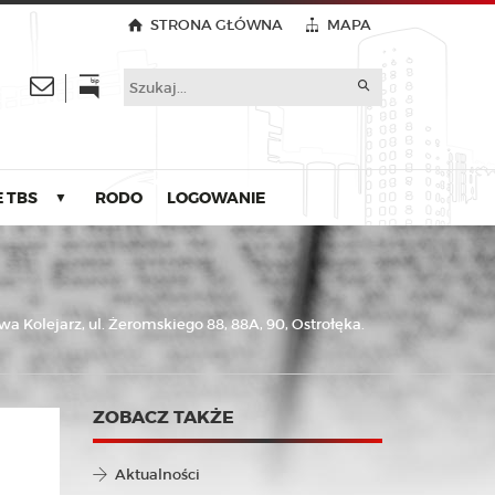
STRONA GŁÓWNA
MAPA
 TBS
RODO
LOGOWANIE
▼
lejarz, ul. Żeromskiego 88, 88A, 90, Ostrołęka.
ZOBACZ TAKŻE
Aktualności