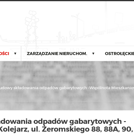
OŚCI
ZARZĄDZANIE NIERUCHOM.
OSTROŁĘCKIE
▼
▼
dowy składowania odpadów gabarytowych -Wspólnota Mieszkaniowa Ko
adowania odpadów gabarytowych -
lejarz, ul. Żeromskiego 88, 88A, 90,