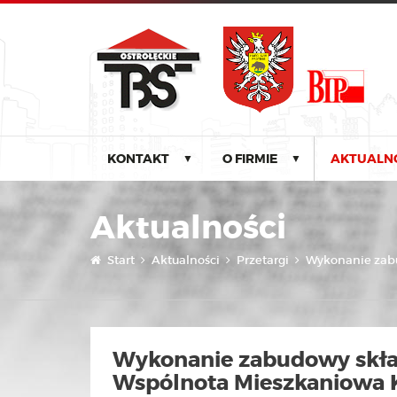
KONTAKT
O FIRMIE
AKTUALN
▼
▼
Aktualności
Start
Aktualności
Przetargi
Wykonanie zabu
Wykonanie zabudowy skł
Wspólnota Mieszkaniowa Ko