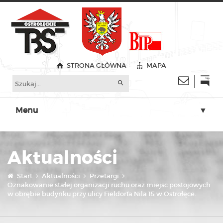
STRONA GŁÓWNA
MAPA
Menu
▼
▼
Aktualności
▼
▼
Start
Aktualności
Przetargi
Oznakowanie stałej organizacji ruchu oraz miejsc postojowych
w obrębie budynku przy ulicy Fieldorfa Nila 15 w Ostrołęce.
▼
▼