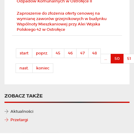
Odpadów Komunalnych w Ostrołęce II
Zaproszenie do złożenia oferty cenowej na
wymianę zaworów grzejnikowych w budynku
Wspólnoty Mieszkaniowej przy Alei Wojska
Polskiego 42 w Ostrołęce
start
poprz.
45
46
47
48
...
50
51
nast.
koniec
ZOBACZ TAKŻE
Aktualności
Przetargi