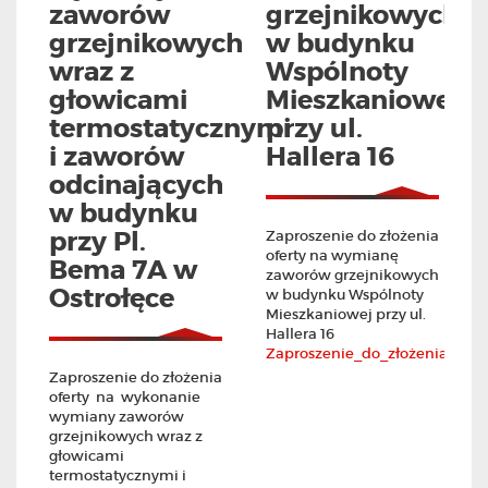
zaworów
grzejnikowych
grzejnikowych
w budynku
wraz z
Wspólnoty
głowicami
Mieszkaniowej
termostatycznymi
przy ul.
i zaworów
Hallera 16
odcinających
w budynku
przy Pl.
Zaproszenie do złożenia
oferty na wymianę
Bema 7A w
zaworów grzejnikowych
Ostrołęce
w budynku Wspólnoty
Mieszkaniowej przy ul.
Hallera 16
Zaproszenie_do_złożenia_ofe
Zaproszenie do złożenia
oferty na wykonanie
wymiany zaworów
grzejnikowych wraz z
głowicami
termostatycznymi i