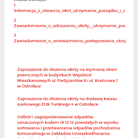
1.
Informacja_z_otwarcia_ofert_utrzymanie_porządku_i_czystośc
2.
Zawiadomienie_o_odrzuceniu_oferty__utrzymanie_porządku_i
3.
Zawiadomienie_o_unieważnieniu_postępowania_utrzymanie_
Zaproszenie do złożenia oferty na wymianę okien
piwnicznych w budynkach Wspólnot
Mieszkaniowych ul. Partyzantów 6 i ul. Krańcowa 1
w Ostrołęce
Zaproszenie do złożenia oferty na dostawę kwasu
siarkowego ZUK Turskiego 4 w Ostrołęce
Odbiór i zagospodarowanie odpadów
oznaczonych kodem 19 12 12 powstałych w wyniku
sortowania i przetwarzania odpadów pochodzenia
komunalnego w Zakładzie Unieszkodliwiania