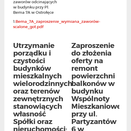
zaworów odcinających
w budynku przy Pl.
Bema 7A w Ostrołęce
1.
Bema_7A_zaproszenie_wymiana_zaworów-
scalone_got.pdf
Utrzymanie
Zaproszenie
porządku i
do złożenia
czystości
oferty na
budynków
remont
mieszkalnych
powierzchni
wielorodzinnych
balkonów w
oraz terenów
budynku
zewnętrznych
Wspólnoty
stanowiących
Mieszkaniowej
własność
przy ul.
Spółki oraz
Partyzantów
nieruchomości:
6 w