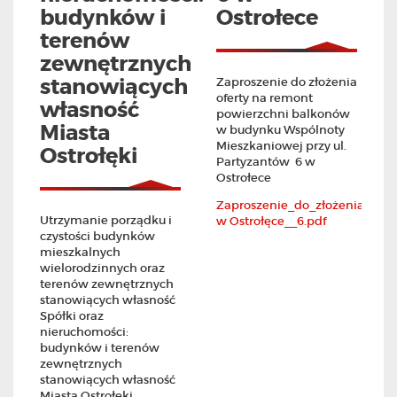
budynków i
Ostrołece
terenów
zewnętrznych
stanowiących
Zaproszenie do złożenia
oferty na remont
własność
powierzchni balkonów
Miasta
w budynku Wspólnoty
Mieszkaniowej przy ul.
Ostrołęki
Partyzantów 6 w
Ostrołece
Zaproszenie_do_złożenia_ofe
Utrzymanie porządku i
w Ostrołęce__6.pdf
czystości budynków
mieszkalnych
wielorodzinnych oraz
terenów zewnętrznych
stanowiących własność
Spółki oraz
nieruchomości:
budynków i terenów
zewnętrznych
stanowiących własność
Miasta Ostrołęki