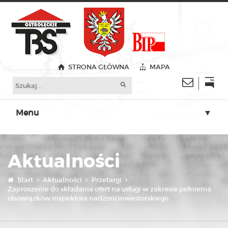
STRONA GŁÓWNA
MAPA
Menu
▼
▼
Aktualności
▼
▼
Start
Aktualności
Przetargi
Zaproszenie do składania ofert na usługi w zakresie pełnienia
obowiązków inspektora nadzoru inwestorskiego
▼
▼